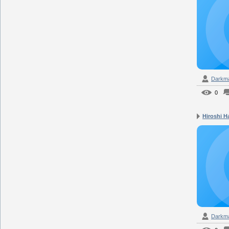
Darkm
0
Hiroshi Ha
Darkm