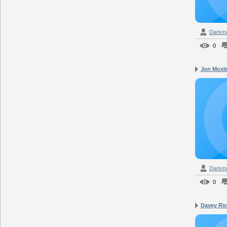
Darkm
0
Jon Moxle
Darkm
0
Davey Rich