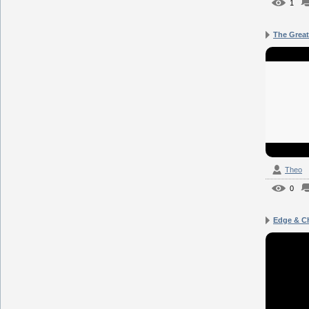
1
The Great 
Theo
0
Edge & Chr