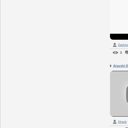
Darkm
3
Atsushi On
Kirasir