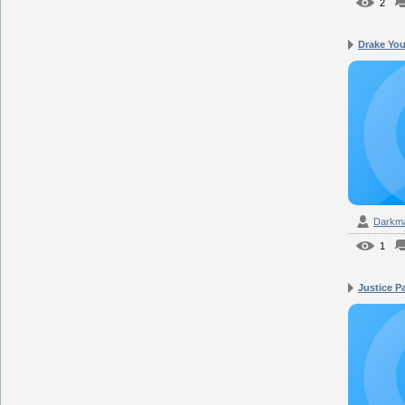
2
Drake You
Darkm
1
Justice Pa