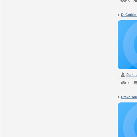
0
D. Corbin 
Darkm
0
Drake You