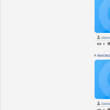
Darkm
0
Nigel McG
Darkm