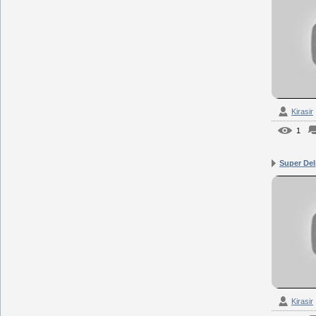
Kirasir
1
Super Delp
Kirasir