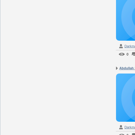
Darkm
0
Abdullah 
Darkm