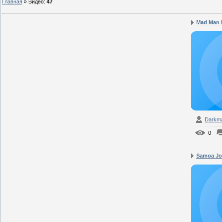
Главная
»
Видео
:
47
Mad Man P
Darkm
0
Samoa Joe