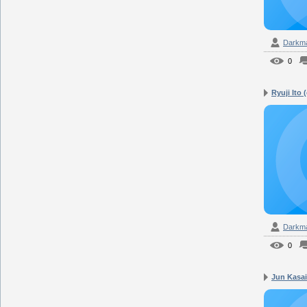
Darkm
0
Ryuji Ito 
Darkm
0
Jun Kasai 