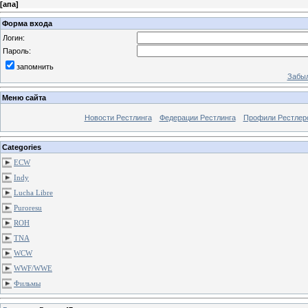
[
апа
]
Форма входа
Логин:
Пароль:
запомнить
Забыл
Меню сайта
Новости Рестлинга
Федерации Рестлинга
Профили Рестлер
Categories
ECW
Indy
Lucha Libre
Puroresu
ROH
TNA
WCW
WWF/WWE
Фильмы