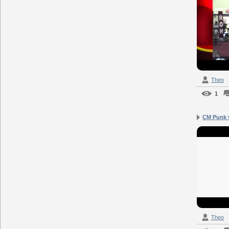
Theo
1
CM Punk 
Theo