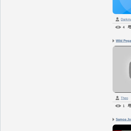
Darkm
4
Wild Pegas
Theo
1
Samoa Jo