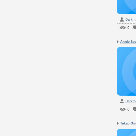
Darkm
0
Annie Soci
Darkm
0
Takao Omo