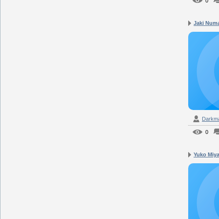
0
Jaki Numa
Darkm
0
Yuko Miya