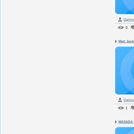
Darkm
0
Matt Jacks
Darkm
1
MASADA v