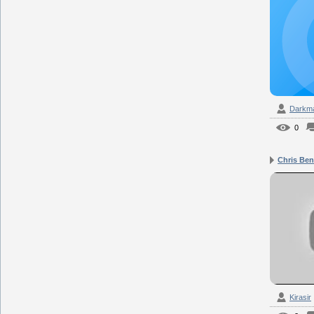
Darkm
0
Chris Beno
Kirasir