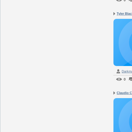
0
Tyler Blac
Darkm
0
Claudio Ca