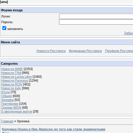
[
апа
]
Форма входа
Логин:
Пароль:
запомнить
Забыл
Меню сайта
Новости Рестлинга
Федерации Рестлинга
Профили Рестлер
Categories
Новости WWE
[2253]
Новости TNA
[995]
Новости Lucha Libre
[1060]
Новости Puroresu
[1294]
Новости ROH
[452]
Новости Indy
[996]
Итоги
[70]
Общее
[600]
Хроника
[52]
Портфолио
[154]
Оценки WON
[68]
5-звездочные матчи
[28]
Главная
»
Хроника
Казучика Окада и Ник Джексон до того как стали знаменитыми