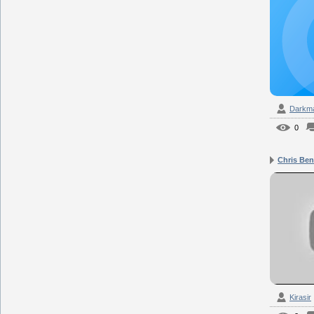
Darkm
0
Chris Beno
Kirasir