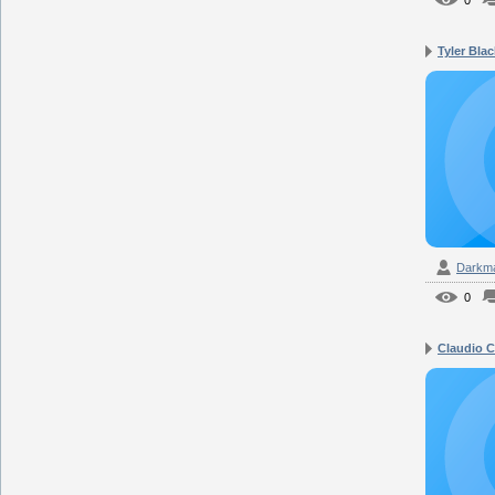
0
Tyler Blac
Darkm
0
Claudio Ca