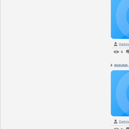
Darkm
0
Abdullah 
Darkm