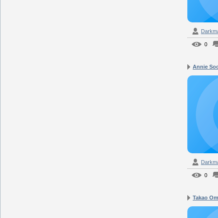
Darkm
0
Annie Soci
Darkm
0
Takao Omo