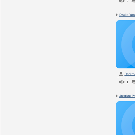
2
Drake You
Darkm
1
Justice Pa