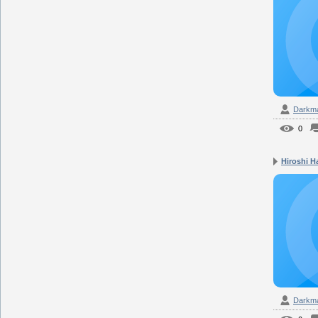
Darkm
0
Hiroshi Ha
Darkm