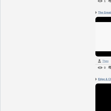
1
The Great 
Theo
0
Edge & Chr