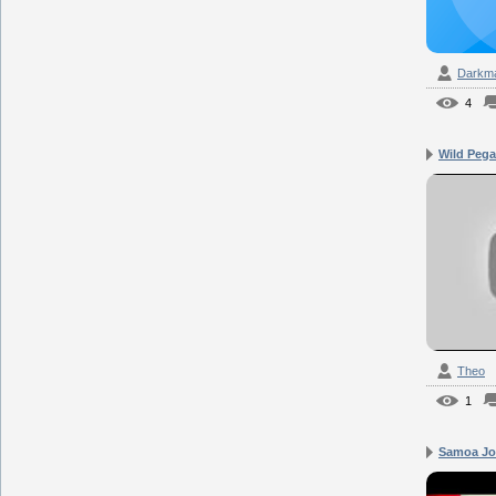
Darkm
4
Wild Pegas
Theo
1
Samoa Jo