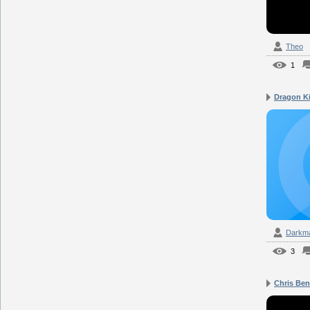
Theo
1
Dragon Ki
Darkm
3
Chris Beno