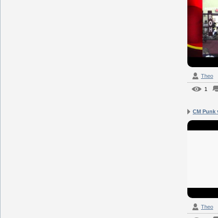
Theo
1
CM Punk 
Theo