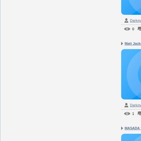
Darkm
0
Matt Jacks
Darkm
1
MASADA v