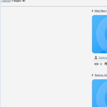
Главная
»
Видео
:
47
Mad Man P
Darkm
0
Samoa Joe