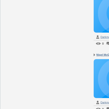
Darkm
0
Nigel McG
Darkm