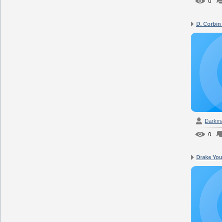
0
D. Corbin 
Darkm
0
Drake You