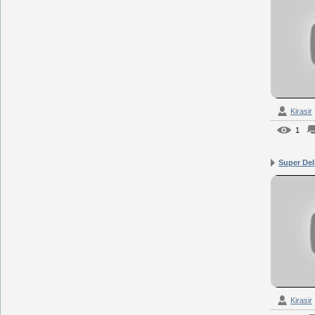
Kirasir
1
Super Delp
Kirasir