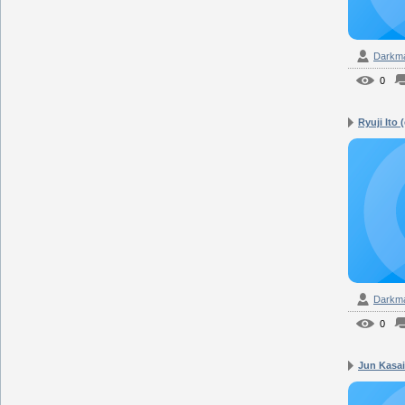
Darkm
0
Ryuji Ito 
Darkm
0
Jun Kasai 