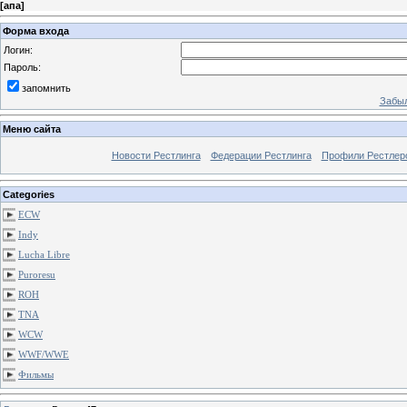
[
апа
]
Форма входа
Логин:
Пароль:
запомнить
Забыл
Меню сайта
Новости Рестлинга
Федерации Рестлинга
Профили Рестлер
Categories
ECW
Indy
Lucha Libre
Puroresu
ROH
TNA
WCW
WWF/WWE
Фильмы