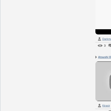
Darkm
3
Atsushi On
Kirasir