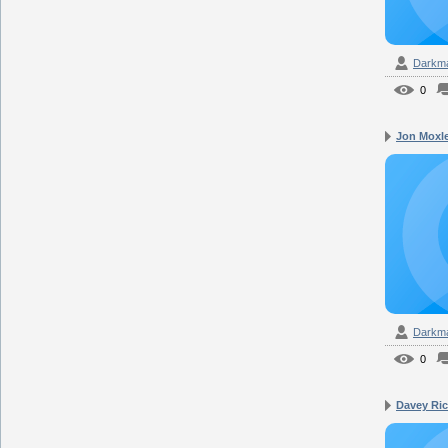
Darkm
0
Jon Moxle
Darkm
0
Davey Rich