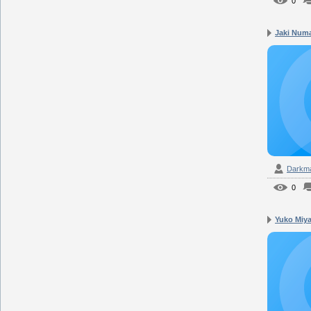
0
Jaki Numa
Darkm
0
Yuko Miya