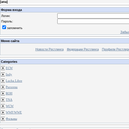
[
апа
]
Форма входа
Логин:
Пароль:
запомнить
Забыл
Меню сайта
Новости Рестлинга
Федерации Рестлинга
Профили Рестлер
Categories
ECW
Indy
Lucha Libre
Puroresu
ROH
TNA
WCW
WWF/WWE
Фильмы